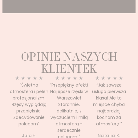
OPINIE NASZYCH
KLIENTEK
★
★
★
★
★
★
★
★
★
★
★
★
★
★
★
"Świetna
“Przepiękny efekt!
“Jak zawsze
atmosfera i pełen
Najlepsze rzęski w
usługa pierwsza
profesjonalizm!
Warszawie!
klasa! Ale to
Rzęsy wyglądają
Starannie,
miejsce chyba
przepięknie.
delikatnie, z
najbardziej
Zdecydowanie
wyczuciem i miłą
kocham za
polecam"
atmosferą -
atmosferę "
serdecznie
Jula Ł.
Natalia K.
polecam!"