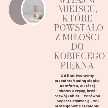
MIEJSCU,
KTÓRE
POWSTAŁO
Z MIŁOŚCI
DO
KOBIECEGO
PIĘKNA
Od 8 lat tworzymy
przestrzeń pełną ciepła i
komfortu, w której
dbamy o rzęsy, brwi i
rozwój kobiet — zarówno
poprzez stylizację, jak i
profesjonalne szkolenia.