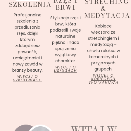
RZĘS I
STRECHING
SZKOLENIA
BRWI
&
MEDYTACJA
Profesjonalne
Stylizacja rzęs i
szkolenia z
brwi, która
Kobiece
przedłużania
podkreśli Twoje
wieczorki ze
rzęs, dzięki
naturalne
stretchingiem i
którym
piękno i nada
medytacją –
zdobędziesz
spojrzeniu
chwila relaksu w
pewność,
wyjątkowy
kameralnych i
umiejętności i
charakter.
przyjaznych
nowy zawód w
WIĘCEJ O
grupach.
branży beauty.
USŁUGACH
WIĘCEJ O
WIĘCEJ O
KOBIECYCH
SZKOLENIACH
SPOTKANIACH
WITAJ W