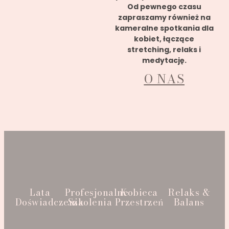
Od pewnego czasu
zapraszamy również na
kameralne spotkania dla
kobiet, łączące
stretching, relaks i
medytację.
O NAS
Lata
Profesjonalne
Kobieca
Relaks &
Doświadczenia
Szkolenia
Przestrzeń
Balans